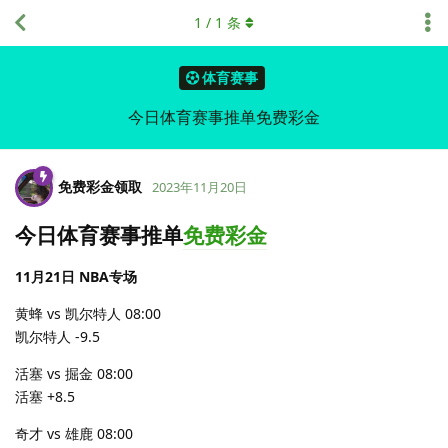
1
/
1
条
体育赛事
今日体育赛事推单免费彩金
免费彩金领取
2023年11月20日
今日体育赛事推单
免费彩金
11月21日 NBA专场
黄蜂 vs 凯尔特人 08:00
凯尔特人 -9.5
活塞 vs 掘金 08:00
活塞 +8.5
奇才 vs 雄鹿 08:00