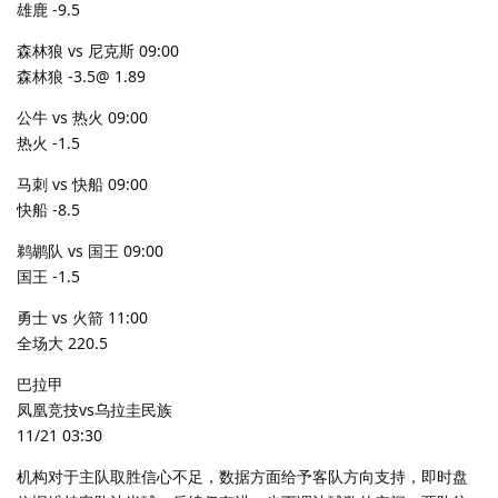
雄鹿 -9.5
森林狼 vs 尼克斯 09:00
森林狼 -3.5@ 1.89
公牛 vs 热火 09:00
热火 -1.5
马刺 vs 快船 09:00
快船 -8.5
鹈鹕队 vs 国王 09:00
国王 -1.5
勇士 vs 火箭 11:00
全场大 220.5
巴拉甲
凤凰竞技vs乌拉圭民族
11/21 03:30
机构对于主队取胜信心不足，数据方面给予客队方向支持，即时盘