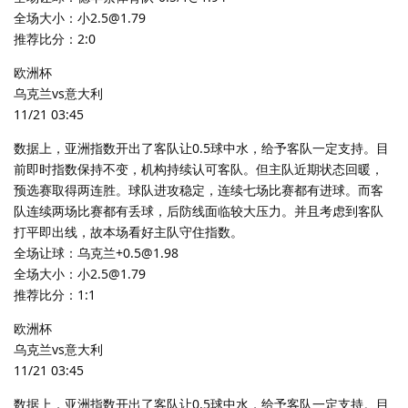
全场大小：小2.5@1.79
推荐比分：2:0
欧洲杯
乌克兰vs意大利
11/21 03:45
数据上，亚洲指数开出了客队让0.5球中水，给予客队一定支持。目
前即时指数保持不变，机构持续认可客队。但主队近期状态回暖，
预选赛取得两连胜。球队进攻稳定，连续七场比赛都有进球。而客
队连续两场比赛都有丢球，后防线面临较大压力。并且考虑到客队
打平即出线，故本场看好主队守住指数。
全场让球：乌克兰+0.5@1.98
全场大小：小2.5@1.79
推荐比分：1:1
欧洲杯
乌克兰vs意大利
11/21 03:45
数据上，亚洲指数开出了客队让0.5球中水，给予客队一定支持。目