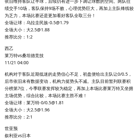
依旧维持客队让半球，后续仍有进一步下调让球数的空间。两队往
绩交手10场，客队保持9场不败，心理优势巨大，再加上主队锋线较
为乏力，本场比赛还是更加看好客队全取三分！
全场让球：乌拉圭民族-0.5@1.79
全场大小：大2.5@1.88
推荐比分：1:2
西乙
莱万特vs桑坦德竞技
11/21 04:00
机构对于客队近期低迷的走势信心不足，初盘便给出主队让0/0.5，
后市依旧未有数据变动，机构力挺势头不减。主队目前暂列联赛积
分榜第7位，今季联赛发挥较为稳定，再加上本场比赛莱万特又坐拥
主场优势，综合比较，本场比赛主胜不难！
全场让球：莱万特-0/0.5@1.81
全场大小：大2.5@1.96
推荐比分：2:1
世亚预
叙利亚vs日本