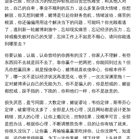
泌多巴胺，经济压力的惶恐抑郁焦虑自责悲伤难受，和其他人对
比，自己的自卑，事业不顺利的压力，这么多复杂强大情绪，你想
解脱，你又想到赌博，赌博是引起你财务危机，情绪波动，痛苦的
根源，你还偏偏用用这个解决当下的问题，可能吗？你光顾着逃
了，逃到新一轮赌博刺激中，忘却现实痛苦，忘记经济的压力，忘
掉戒瘾失败对自己的失望，忘掉工作上不如意不顺心。请问你能逃
到哪里去？
你要认输，认栽，认命曾经的你拥有的没了，你家人不理解，有些
东西回不去就是回不去了。靠你赢个一把两把，你能回到过去？但
凡你想赢回来，就是报侥幸心，赌博就喜欢侥幸心。你根本停不
下，哪一次不是以经济状况再度恶化，收手，一次次深渊里拖！一
定对赌博承认自己的无能为力。你不是骗人的，你是想戒的，赌徒
都想戒，跺手指的，下跪的，你和他们一样，你不是故意的。
损失厌恶，盈亏同圆，大数定律，赌徒谬论，韦伯定律，斯蒂芬心
定律，破窗理论太多了，全部是人性心理，况且网站都是设计更加
精细，抓人的心理，让你上瘾沉沦，控制结果，没概率可言，全部
是想办法，根据你心理，不断调整胜负率，目的让你有钱了就来。
你很久没玩了，让你赢，再输输赢赢里吃掉你。让你没脾气，知道
假，还仍然觉得能赢，为下一次你复赌，埋下伏笔。上头就是，不