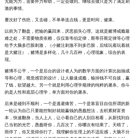
无能为力，需要外力帮助，一定会做到。继续去做只是为了满足刺
激的事情。
屡次好了伤疤，又去碰，不单单送点钱，更是时间，健康。
以前为了翻盘，把输的赢回来，厌恶损失心理。这就是赌博戒瘾最
难之处，不需要物质依赖，仅仅靠韦伯定律，斯蒂芬斯定律等心理
给予大脑多巴胺刺激，（小赌注刺激不到多巴胺，后续玩着玩着就
是大赌注），赌博是多样化，几十几百种，心理现象，综合的表
现。
赌博不公平，一个是后台的设计者人为的数学方面的计算比如抽成
等和心理，视觉感官的设计，让人极速成瘾，输掉钱不可自拔，赢
了钱，欲望越大。另一个就是利用心理学规律的纯粹的屠杀。你斗
的是人性和底层心理学，单方面对你的屠杀。
后来是碰到不顺利，一个是逃避痛苦，一个是靠盲目自信所谓的新
一轮认为自己只要能控制好就能赢钱的愚蠢想法，去积累财富资
本，快速翻身，当人上人，让小看自己的人刮目相看，从新找到自
己当初的光芒，愚蠢呀你，几百次了，你哪次有结果了。天晴了，
雨停了，你又觉得你行了。我理解你生理上的不适应感，大脑不分