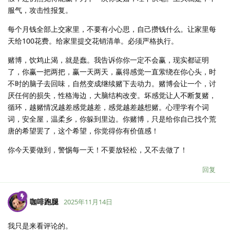
服气，攻击性报复。
每个月钱全部上交家里，不要有小心思，自己攒钱什么。让家里每
天给100花费。给家里提交花销清单。必须严格执行。
赌博，饮鸩止渴，就是蠢。我告诉你你一定不会赢，现实都证明
了，你赢一把两把，赢一天两天，赢得感觉一直萦绕在你心头，时
不时的脑子去回味，自然变成继续赌下去动力。赌博会让一个，讨
厌任何的损失，性格海边，大脑结构改变。坏感觉让人不断复赌，
循环，越赌情况越差感觉越差，感觉越差越想赌。心理学有个词
词，安全屋，温柔乡，你躲到里边。你赌博，只是给你自己找个荒
唐的希望罢了，这个希望，你觉得你有价值感！
你今天要做到，警惕每一天！不要放轻松，又不去做了！
回复
咖啡跑腿
2025年11月14日
我只是来看评论的。