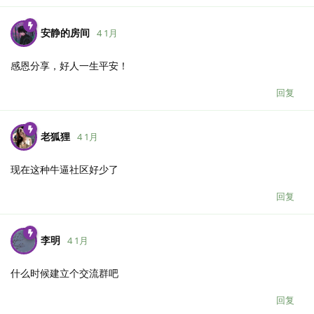
安静的房间
4 1月
感恩分享，好人一生平安！
回复
老狐狸
4 1月
现在这种牛逼社区好少了
回复
李明
4 1月
什么时候建立个交流群吧
回复