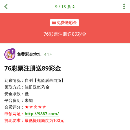
9
/
13
条
免费送彩金
76彩票注册送89彩金
免费彩金地址
4 1月
76彩票注册送89彩金
到账情况：自测【充值后果自负】
领取方式：注册送89彩金
安全系数：低
平台资历：未知
会员评分：
★☆☆☆☆
申领网址：
http://9887.com/
提现要求：最低提现额度为100元