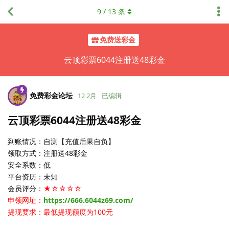
9
/
13
条
免费送彩金
云顶彩票6044注册送48彩金
免费彩金论坛
12 2月
已编辑
云顶彩票6044注册送48彩金
到账情况：自测【充值后果自负】
领取方式：注册送48彩金
安全系数：低
平台资历：未知
会员评分：
★☆☆☆☆
申领网址：
https://666.6044z69.com/
提现要求：最低提现额度为100元