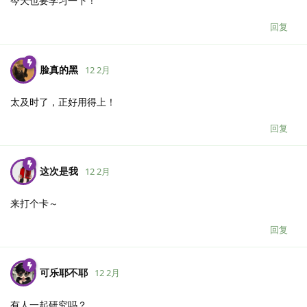
今天也要学习一下！
回复
脸真的黑
12 2月
太及时了，正好用得上！
回复
这次是我
12 2月
来打个卡～
回复
可乐耶不耶
12 2月
有人一起研究吗？