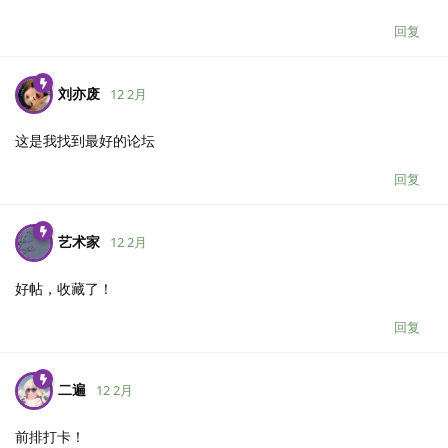
回复
刘亦废
12 2月
这是我找到最好的论坛
回复
艺术家
12 2月
好帖，收藏了！
回复
二遍
12 2月
前排打卡！