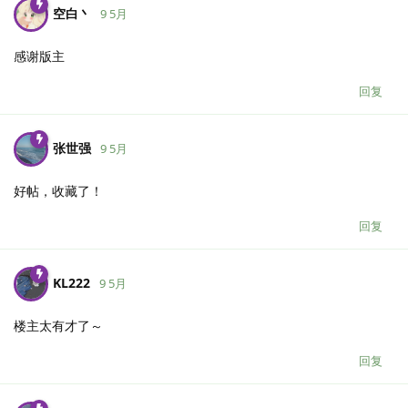
空白丶
9 5月
感谢版主
回复
张世强
9 5月
好帖，收藏了！
回复
KL222
9 5月
楼主太有才了～
回复