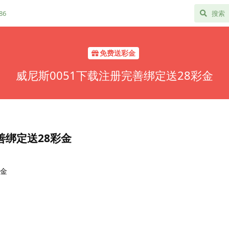
86
免费送彩金
威尼斯0051下载注册完善绑定送28彩金
善绑定送28彩金
彩金