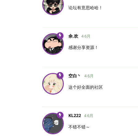
论坛有意思哈哈！
余.​欢
4 6月
感谢分享资源！
空白丶
4 6月
这个好全面的社区
KL222
4 6月
不错不错～