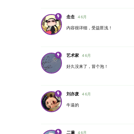
念念
4 6月
内容很详细，受益匪浅！
艺术家
4 6月
好久没来了，冒个泡！
刘亦废
4 6月
牛逼的
二遍
4 6月