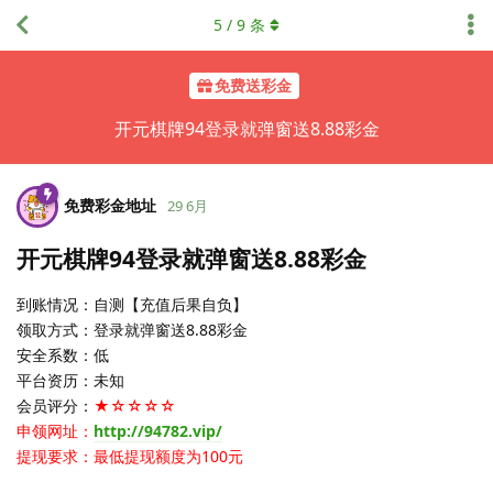
5
/
9
条
免费送彩金
开元棋牌94登录就弹窗送8.88彩金
免费彩金地址
29 6月
开元棋牌94登录就弹窗送8.88彩金
到账情况：自测【充值后果自负】
领取方式：登录就弹窗送8.88彩金
安全系数：低
平台资历：未知
会员评分：
★☆☆☆☆
申领网址：
http://94782.vip/
提现要求：最低提现额度为100元