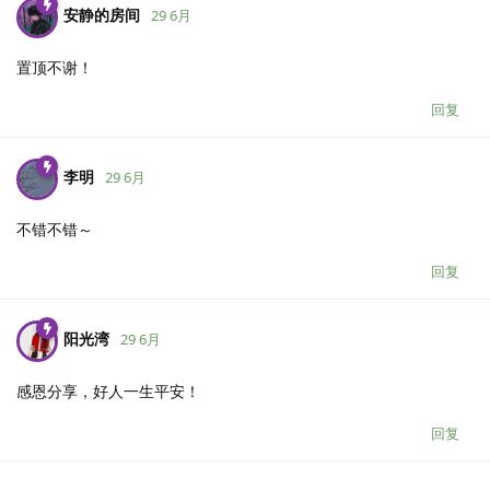
安静的房间
29 6月
置顶不谢！
回复
李明
29 6月
不错不错～
回复
阳光湾
29 6月
感恩分享，好人一生平安！
回复