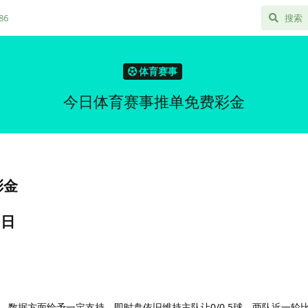
86
体育赛事
今日体育赛事推单免费彩金
彩金
1日
，数据方面给予一定支持，即时盘依旧维持主队让0/0.5球。两队近一轮