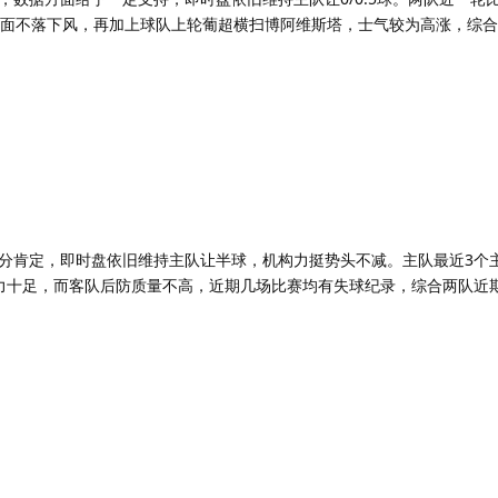
层面不落下风，再加上球队上轮葡超横扫博阿维斯塔，士气较为高涨，综
分肯定，即时盘依旧维持主队让半球，机构力挺势头不减。主队最近3个
力十足，而客队后防质量不高，近期几场比赛均有失球纪录，综合两队近