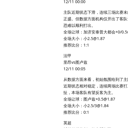
12/11 00:00
主队近期状态下滑，连续三场比赛未
正盛。但数据方面机构仅开出了客队
恐难以顺利打出。
全场让球：加济安泰普大都会+0/0.5@
全场大小：小2.5@1.87
推荐比分：1:1
法甲
里昂vs图卢兹
12/11 00:05
从数据方面来看，初始氛围给到了主
近期状态相对稳定，连续两场比赛打
扯，本场客队有望反客为主。
全场让球：图卢兹+0.5@1.87
全场大小：小2.5/3@1.84
推荐比分：0:1
英超