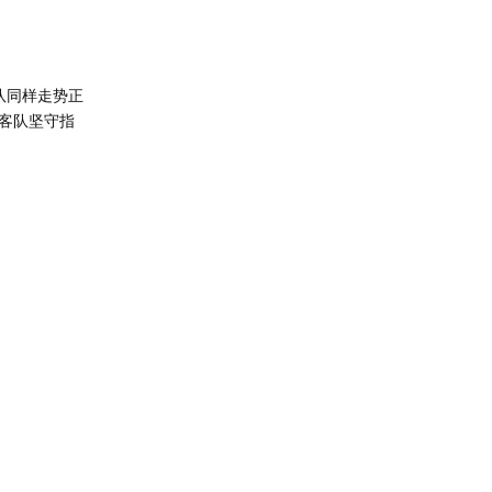
队同样走势正
客队坚守指