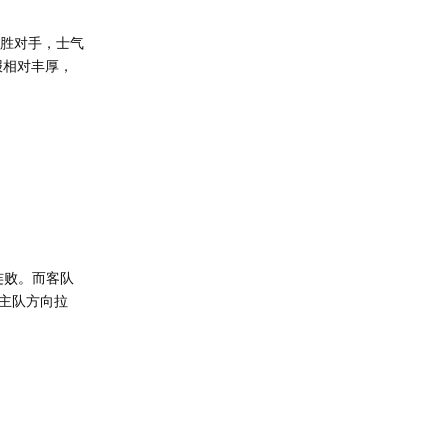
战胜对手，士气
报相对丰厚，
连败。而客队
主队方向拉