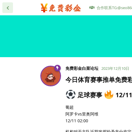
合作联系TG:@seo86
免费彩金白菜论坛
2023年12月10日
今日体育赛事推单免费
足球赛事
12/1
葡超
阿罗卡vs里奥阿维
12/11 02:00
机构对于主队近期发挥给予充分肯定