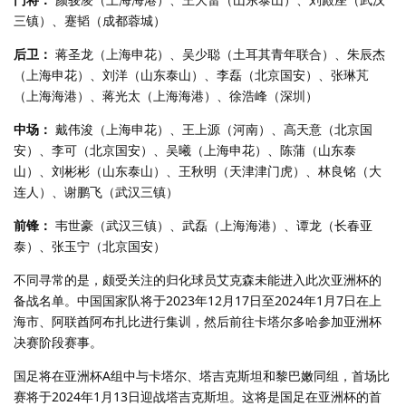
三镇）、蹇韬（成都蓉城）
后卫：
蒋圣龙（上海申花）、吴少聪（土耳其青年联合）、朱辰杰
（上海申花）、刘洋（山东泰山）、李磊（北京国安）、张琳芃
（上海海港）、蒋光太（上海海港）、徐浩峰（深圳）
中场：
戴伟浚（上海申花）、王上源（河南）、高天意（北京国
安）、李可（北京国安）、吴曦（上海申花）、陈蒲（山东泰
山）、刘彬彬（山东泰山）、王秋明（天津津门虎）、林良铭（大
连人）、谢鹏飞（武汉三镇）
前锋：
韦世豪（武汉三镇）、武磊（上海海港）、谭龙（长春亚
泰）、张玉宁（北京国安）
不同寻常的是，颇受关注的归化球员艾克森未能进入此次亚洲杯的
备战名单。中国国家队将于2023年12月17日至2024年1月7日在上
海市、阿联酋阿布扎比进行集训，然后前往卡塔尔多哈参加亚洲杯
决赛阶段赛事。
国足将在亚洲杯A组中与卡塔尔、塔吉克斯坦和黎巴嫩同组，首场比
赛将于2024年1月13日迎战塔吉克斯坦。这将是国足在亚洲杯的首