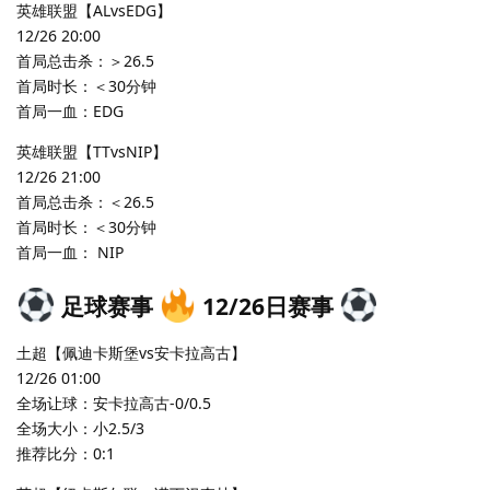
英雄联盟【ALvsEDG】
12/26 20:00
首局总击杀：＞26.5
首局时长：＜30分钟
首局一血：EDG
英雄联盟【TTvsNIP】
12/26 21:00
首局总击杀：＜26.5
首局时长：＜30分钟
首局一血： NIP
足球赛事
12/26日赛事
土超【佩迪卡斯堡vs安卡拉高古】
12/26 01:00
全场让球：安卡拉高古-0/0.5
全场大小：小2.5/3
推荐比分：0:1