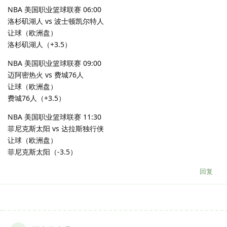
NBA 美国职业篮球联赛 06:00
洛杉矶湖人 vs 波士顿凯尔特人
让球（欧洲盘）
洛杉矶湖人（+3.5）
NBA 美国职业篮球联赛 09:00
迈阿密热火 vs 费城76人
让球（欧洲盘）
费城76人（+3.5）
NBA 美国职业篮球联赛 11:30
菲尼克斯太阳 vs 达拉斯独行侠
让球（欧洲盘）
菲尼克斯太阳（-3.5）
回复