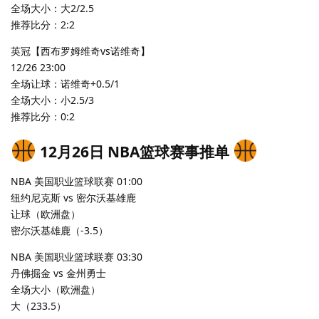
全场大小：大2/2.5
推荐比分：2:2
英冠【西布罗姆维奇vs诺维奇】
12/26 23:00
全场让球：诺维奇+0.5/1
全场大小：小2.5/3
推荐比分：0:2
12月26日 NBA篮球赛事推单
NBA 美国职业篮球联赛 01:00
纽约尼克斯 vs 密尔沃基雄鹿
让球（欧洲盘）
密尔沃基雄鹿（-3.5）
NBA 美国职业篮球联赛 03:30
丹佛掘金 vs 金州勇士
全场大小（欧洲盘）
大（233.5）