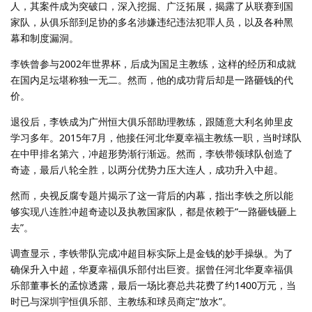
人，其案件成为突破口，深入挖掘、广泛拓展，揭露了从联赛到国
家队，从俱乐部到足协的多名涉嫌违纪违法犯罪人员，以及各种黑
幕和制度漏洞。
李铁曾参与2002年世界杯，后成为国足主教练，这样的经历和成就
在国内足坛堪称独一无二。然而，他的成功背后却是一路砸钱的代
价。
退役后，李铁成为广州恒大俱乐部助理教练，跟随意大利名帅里皮
学习多年。2015年7月，他接任河北华夏幸福主教练一职，当时球队
在中甲排名第六，冲超形势渐行渐远。然而，李铁带领球队创造了
奇迹，最后八轮全胜，以两分优势力压大连人，成功升入中超。
然而，央视反腐专题片揭示了这一背后的内幕，指出李铁之所以能
够实现八连胜冲超奇迹以及执教国家队，都是依赖于“一路砸钱砸上
去”。
调查显示，李铁带队完成冲超目标实际上是金钱的妙手操纵。为了
确保升入中超，华夏幸福俱乐部付出巨资。据曾任河北华夏幸福俱
乐部董事长的孟惊透露，最后一场比赛总共花费了约1400万元，当
时已与深圳宇恒俱乐部、主教练和球员商定“放水”。