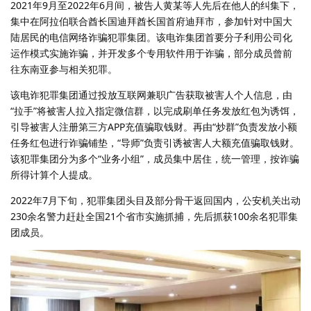
2021年9月至2022年6月间，被告人黄某等人先后在他人的纠集下，
集中在阿拉伯联合酋长国迪拜酋长国首府迪拜市，参加针对中国大
陆居民的电信网络诈骗犯罪集团。该电诈集团首要分子利用公司化
运作模式实施诈骗，并开发多个专用软件用于诈骗，部分成员曾前
往东南亚参与相关犯罪。
该电诈犯罪集团通过投放互联网兼职广告获取被害人个人信息，由
“拉手”将被害人拉入指定微信群，以完成刷单任务发放红包为诱饵，
引导被害人注册第三方APP充值骗取钱财。再由“炒群”负责发放小额
任务红包进行诈骗铺垫，“导师”负责引诱被害人大额充值骗取钱财。
该犯罪集团分为多个“业务小组”，成员集中居住，统一管理，按诈骗
所得计算个人提成。
2022年7月下旬，犯罪集团头目及部分骨干返回国内，公安机关出动
230余名警力赶赴全国21个省市实施抓捕，先后抓获100余名犯罪集
团成员。