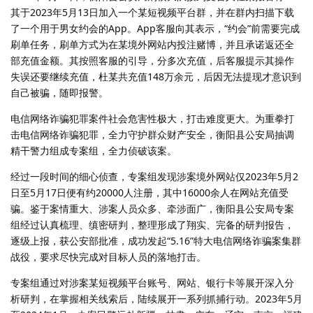
其于2023年5月13日加入一个某短视频平台群，并在群内扫描下载
了一个用于男女约会的App。App客服向其表示，“约会”前需要完成
刷单任务，刷单方式为在某境外网站内投注赌博，并且承诺返还全
部充值金额。其按照客服的引导，分多次充值，后客服提示其操作
失误还要继续充值，杜某共充值148万余元，后因无法提现才意识到
自己被骗，随即报警。
电信网络诈骗犯罪案件社会危害性极大，打击难度更大。为重拳打
击电信网络诈骗犯罪，全力守护群众财产安全，衡阳县公安局抽调
精干警力组成专案组，全力侦破该案。
经过一段时间的细心侦查，专案组发现涉案境外网站仅2023年5月2
日至5月17日便有约20000人注册，其中16000余人在网站充值受
骗。鉴于案情重大、涉案人员众多、牵涉面广，衡阳县公安局专案
组经过认真梳理、缜密研判，整理形成了翔实、完备的研判报告，
逐级上报，获公安部批准，成功发起“5.16”特大电信网络诈骗案集群
战役，要求尽快完成对目标人员的落地打击。
专案组通过对涉案某短视频平台账号、网站、银行卡等展开深入分
析研判，在掌握相关线索后，陆续展开一系列抓捕行动。2023年5月