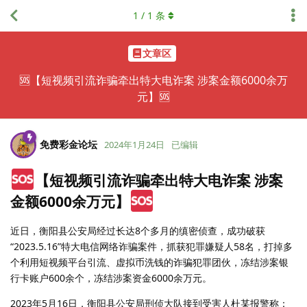
1
/
1
条
文章区
🆘【短视频引流诈骗牵出特大电诈案 涉案金额6000余万
元】🆘
免费彩金论坛
2024年1月24日
已编辑
【短视频引流诈骗牵出特大电诈案 涉案
金额6000余万元】
近日，衡阳县公安局经过长达8个多月的缜密侦查，成功破获
“2023.5.16”特大电信网络诈骗案件，抓获犯罪嫌疑人58名，打掉多
个利用短视频平台引流、虚拟币洗钱的诈骗犯罪团伙，冻结涉案银
行卡账户600余个，冻结涉案资金6000余万元。
2023年5月16日，衡阳县公安局刑侦大队接到受害人杜某报警称：