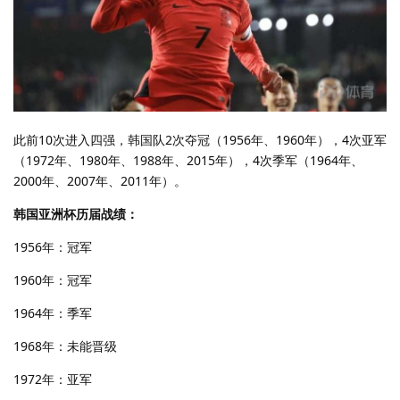
此前10次进入四强，韩国队2次夺冠（1956年、1960年），4次亚军
（1972年、1980年、1988年、2015年），4次季军（1964年、
2000年、2007年、2011年）。
韩国亚洲杯历届战绩：
1956年：冠军
1960年：冠军
1964年：季军
1968年：未能晋级
1972年：亚军