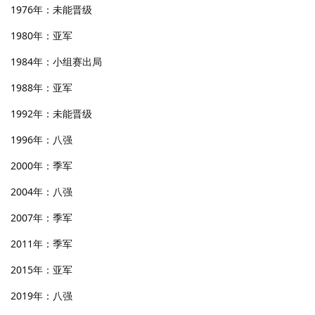
1976年：未能晋级
1980年：亚军
1984年：小组赛出局
1988年：亚军
1992年：未能晋级
1996年：八强
2000年：季军
2004年：八强
2007年：季军
2011年：季军
2015年：亚军
2019年：八强