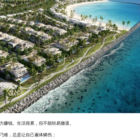
力赚钱。生活很累，但不能轻易撤退。
刁难，总是让自己遍体鳞伤；