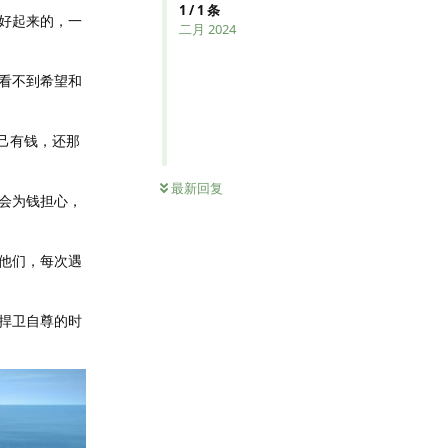
1
/
1
条
好起来的，一
二月 2024
看不到希望和
己有钱，还那
最新回复
会为钱担心，
他们，每次遇
捍卫自尊的时