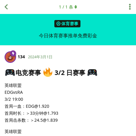
1
/
1
条
体育赛事
今日体育赛事推单免费彩金
134
2024年3月1日
电竞赛事
3/2 日赛事
英雄联盟
EDGvsRA
3/2 19:00
首局一血：EDG@1.920
首局时长：＞33分钟@1.793
首局击杀数：＞24.5@1.839
英雄联盟