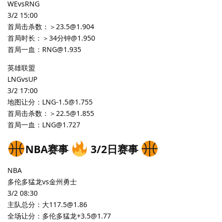
WEvsRNG
3/2 15:00
首局击杀数：＞23.5@1.904
首局时长：＞34分钟@1.950
首局一血：RNG@1.935
英雄联盟
LNGvsUP
3/2 17:00
地图让分：LNG-1.5@1.755
首局击杀数：＞22.5@1.855
首局一血：LNG@1.727
NBA赛事
3/2日赛事
NBA
多伦多猛龙vs金州勇士
3/2 08:30
主队总分：大117.5@1.86
全场让分：多伦多猛龙+3.5@1.77