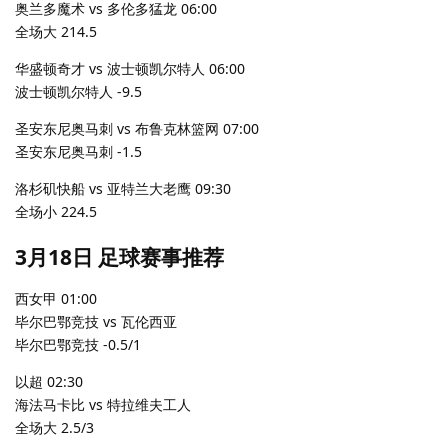
奥兰多魔术 vs 多伦多猛龙 06:00
全场大 214.5
华盛顿奇才 vs 波士顿凯尔特人 06:00
波士顿凯尔特人 -9.5
圣安东尼奥马刺 vs 布鲁克林篮网 07:00
圣安东尼奥马刺 -1.5
洛杉矶快船 vs 亚特兰大老鹰 09:30
全场小 224.5
3月18日 足球赛事推荐
西女甲 01:00
毕尔巴鄂竞技 vs 瓦伦西亚
毕尔巴鄂竞技 -0.5/1
以超 02:30
海法马卡比 vs 特拉维夫工人
全场大 2.5/3