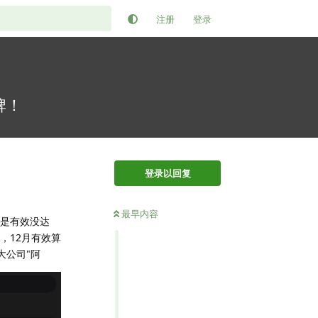
注册
登录
牌！
登录以回复
最早内容
但是有效没达
，12月有效算
大公司"阿