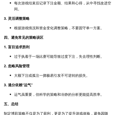
每次游戏结束后记录下注金额、结果和心得，从中寻找改进空
间。
3. 灵活调整策略
根据游戏情况和资金变化调整策略，不要固守单一方案。
四、避免常见的策略误区
1. 盲目追求胜利
过于执着于一场比赛可能导致过度下注，失去理性判断。
2. 忽略风险管理
大额下注或孤注一掷极易引发不可逆转的损失。
3. 過分依赖“运气”
运气虽重要，但科学的策略和冷静的分析更能提高胜率。
五、总结
制定博彩策略不仅是为了获利，更是为了提升游戏体验，避免因随