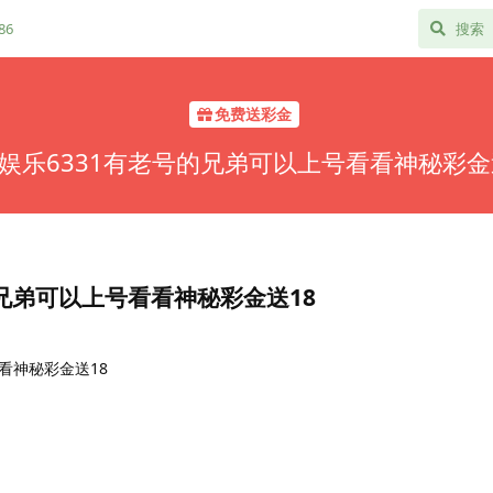
86
免费送彩金
娱乐6331有老号的兄弟可以上号看看神秘彩金
的兄弟可以上号看看神秘彩金送18
看神秘彩金送18