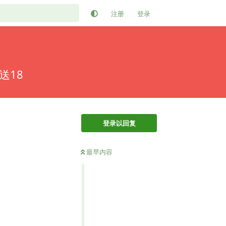
注册
登录
送18
登录以回复
最早内容