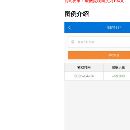
提现要求：最低提现额度为100元
图例介绍