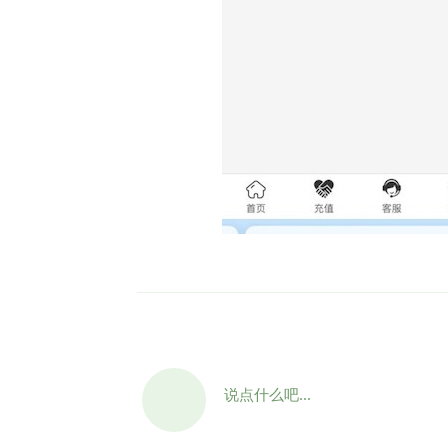
说点什么吧...