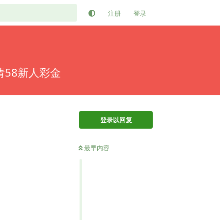
注册
登录
请58新人彩金
登录以回复
最早内容