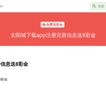
86
免费送彩金
太阳城下载app注册完善信息送8彩金
善信息送8彩金
8彩金
/