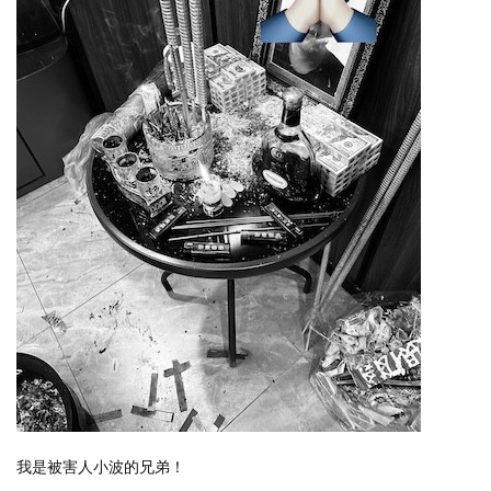
我是被害人小波的兄弟！