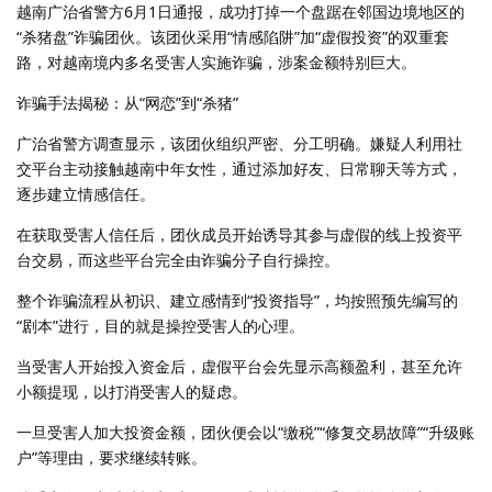
越南广治省警方6月1日通报，成功打掉一个盘踞在邻国边境地区的
“杀猪盘”诈骗团伙。该团伙采用“情感陷阱”加“虚假投资”的双重套
路，对越南境内多名受害人实施诈骗，涉案金额特别巨大。
诈骗手法揭秘：从“网恋”到“杀猪”
广治省警方调查显示，该团伙组织严密、分工明确。嫌疑人利用社
交平台主动接触越南中年女性，通过添加好友、日常聊天等方式，
逐步建立情感信任。
在获取受害人信任后，团伙成员开始诱导其参与虚假的线上投资平
台交易，而这些平台完全由诈骗分子自行操控。
整个诈骗流程从初识、建立感情到“投资指导”，均按照预先编写的
“剧本”进行，目的就是操控受害人的心理。
当受害人开始投入资金后，虚假平台会先显示高额盈利，甚至允许
小额提现，以打消受害人的疑虑。
一旦受害人加大投资金额，团伙便会以“缴税”“修复交易故障”“升级账
户”等理由，要求继续转账。