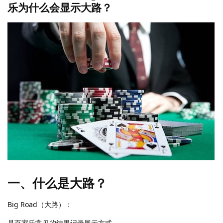
乐为什么会显示大路？
一、什么是大路？
Big Road（大路）：
是百家乐常见的结果记录展示方式。