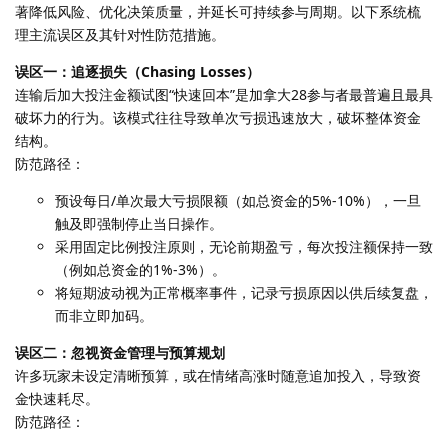
著降低风险、优化决策质量，并延长可持续参与周期。以下系统梳
理主流误区及其针对性防范措施。
误区一：追逐损失（Chasing Losses）
连输后加大投注金额试图“快速回本”是加拿大28参与者最普遍且最具
破坏力的行为。该模式往往导致单次亏损迅速放大，破坏整体资金
结构。
防范路径：
预设每日/单次最大亏损限额（如总资金的5%-10%），一旦
触及即强制停止当日操作。
采用固定比例投注原则，无论前期盈亏，每次投注额保持一致
（例如总资金的1%-3%）。
将短期波动视为正常概率事件，记录亏损原因以供后续复盘，
而非立即加码。
误区二：忽视资金管理与预算规划
许多玩家未设定清晰预算，或在情绪高涨时随意追加投入，导致资
金快速耗尽。
防范路径：