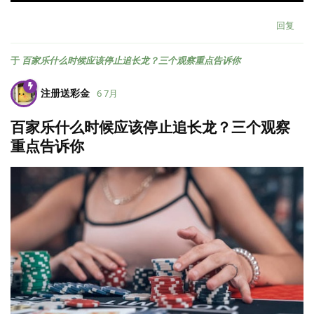
回复
于
百家乐什么时候应该停止追长龙？三个观察重点告诉你
注册送彩金
6 7月
百家乐什么时候应该停止追长龙？三个观察
重点告诉你