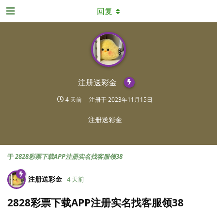
回复
注册送彩金
4 天前
注册于
2023年11月15日
注册送彩金
于
2828彩票下载APP注册实名找客服领38
注册送彩金
4 天前
2828彩票下载APP注册实名找客服领38