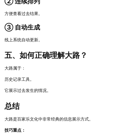
② 连续排列
方便查看过去结果。
③ 自动生成
线上系统自动更新。
五、如何正确理解大路？
大路属于：
历史记录工具。
它展示过去发生的情况。
总结
大路是百家乐文化中非常经典的信息展示方式。
技巧重点：