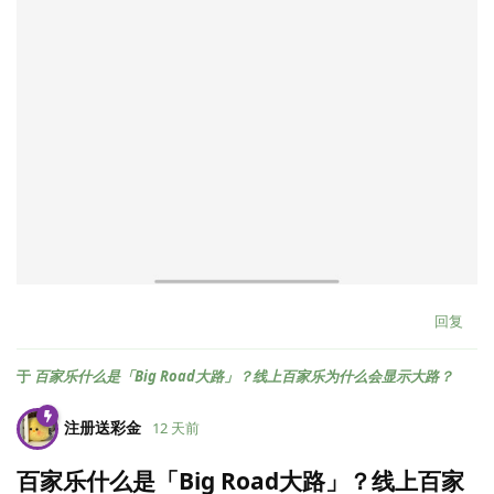
回复
于
百家乐什么是「Big Road大路」？线上百家乐为什么会显示大路？
注册送彩金
12 天前
百家乐什么是「Big Road大路」？线上百家