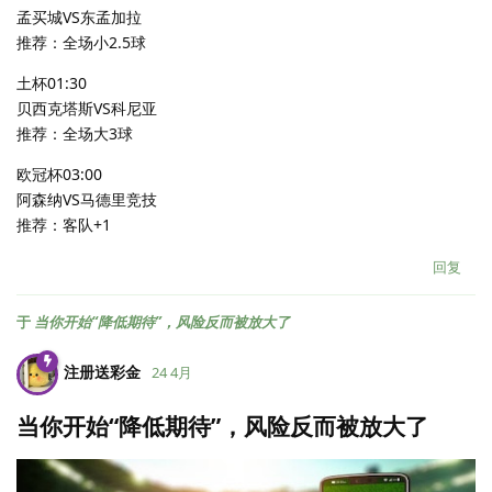
孟买城VS东孟加拉
推荐：全场小2.5球
土杯01:30
贝西克塔斯VS科尼亚
推荐：全场大3球
欧冠杯03:00
阿森纳VS马德里竞技
推荐：客队+1
回复
于
当你开始“降低期待”，风险反而被放大了
注册送彩金
24 4月
当你开始“降低期待”，风险反而被放大了