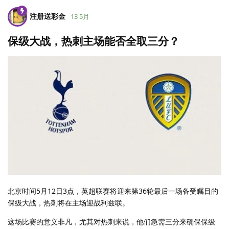
注册送彩金
13 5月
保级大战，热刺主场能否全取三分？
北京时间5月12日3点，英超联赛将迎来第36轮最后一场备受瞩目的
保级大战，热刺将在主场迎战利兹联。
这场比赛的意义非凡，尤其对热刺来说，他们急需三分来确保保级