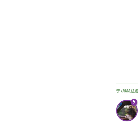
于
U888注